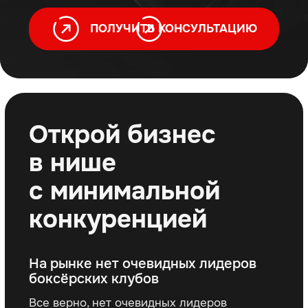
Тренд на здоровый образ жизни
набирает обороты
3%
8,3%
>1,5
млн. руб/мес
прирост
прирост
Средняя прибыль
численности
занимающихся
наших клубов
занимающихся
силовыми
спортом
тренировками
ПОЛУЧИТЬ КОНСУЛЬТАЦИЮ
О нас
Франшизу создали Вера Трушина
и команда Rocky