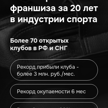
Рекорд окупаемости 6 мес
Рентабельность 30%
Франшиза, с которой ты
будешь зарабатывать
БЕЗ опыта работы
в данной нише
С поддержкой наших
специалистов
Получать клиентов уже
с первого месяца
ПОЛУЧИТЬ КОНСУЛЬТАЦИЮ