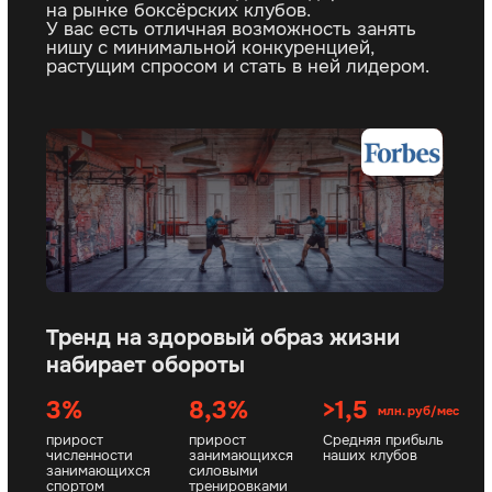
Финансисты
Юристы
Экономисты
Маркетологи
20 лет
70+
в индустрии спорта
партнеров,
и фитнеса
10 в СНГ