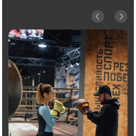
Алмат
Управляющий боксерского клуба
ROCKY, Актобе
Сотрудники компании FCG помогли нам
подобрать качественное оборудование,
осуществили поиск и обучение персонала,
всячески помогали решать возникающие
технические вопросы.
Читать отзыв
полностью
Александр Горохов
Спортивный клуб «ФИТНЕС СТАНЦИЯ»,
Истринский район Московской области