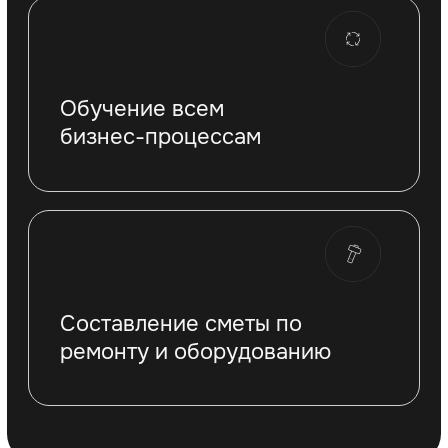
помещения в черно-золотых цветах с
незначительными доработками под
особенности помещения
Срок
от 1 до 4
открытия
месяцев
Стоимость
2 000 000 ₽
наших услуг на
открытие клуба
Чистая прибыль
от 500 000 ₽
в месяц
ПОЛУЧИТЬ БИЗНЕС-ПЛАН
Ваш кастомный
клуб
Дизайн
Ваше индивидуальное название,
брендбук и дизайн-проект
помещения
Срок
от 1 до 4