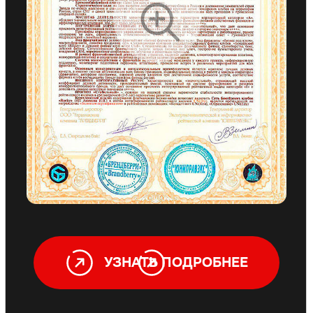
Авторская система маркетинга и
продаж
Вам не нужно разбираться в
тонкостях, маркетинге и продажах
Поддержка на всех
этапах
Мы топим за ваши результаты
Еженедельный созвон с
партнерами