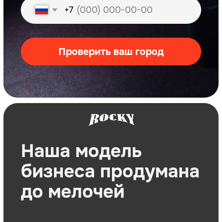
Готовая управленческая отчетность
(таблицы, P&L, Cash Flow)
Регламенты и все формы
отчетности
Помогаем внедрить CRM и
эффективно работать с базой
клиентов
Франшиза, с
которой ты будешь
зарабатывать
— БЕЗ опыта работы в данной нише
— С поддержкой наших специалистов
— С клиентами и заполняемостью уже с
первого месяца