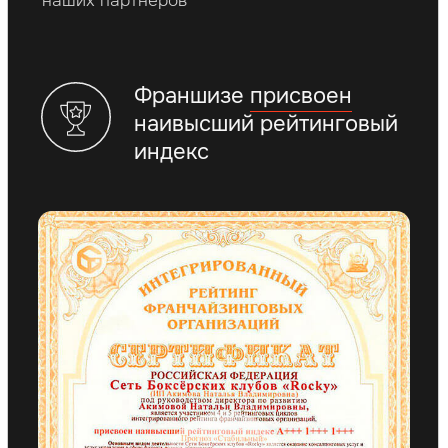
Наша модель
бизнеса продумана
до мелочей
Много зарабатываешь
и Легко управляешь
Максимально быстрая окупаемость
— 6 месяцев
Подходит для первого бизнеса