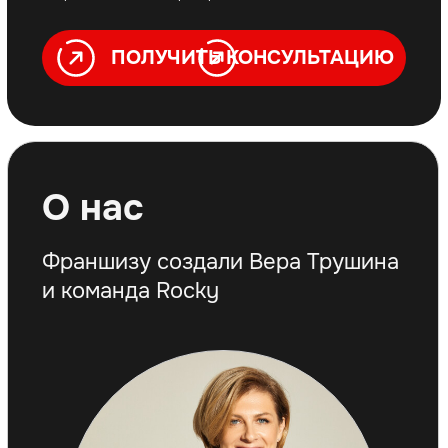
2 000
ERP
обученных управляющих,
собственная
тренеров, менеджеров
система
1 000 000
довольных клиентов в клубах
наших партнёров
Франшизе
присвоен
наивысший рейтинговый
индекс