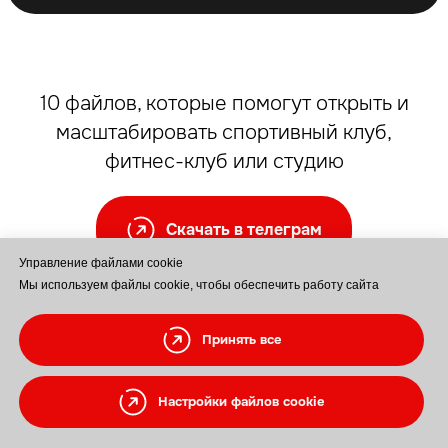
открытия
месяцев
Стоимость
3 000 000 ₽
наших услуг на
открытие клуба
10 файлов, которые помогут открыть и
Чистая прибыль
от 500 000 ₽
в месяц
масштабировать спортивный клуб,
фитнес-клуб или студию
ПОЛУЧИТЬ БИЗНЕС-ПЛАН
Скачать в телеграм
Управление файлами cookie
Мы используем файлы cookie, чтобы обеспечить работу сайта
Персональный
подбор кредита
Принять все
Мы сотрудничаем с рядом банков
и поможем вам оформить
Настройки файлов cookie
персональный кредит