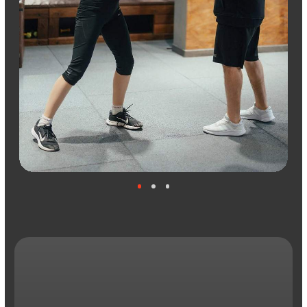
Кроме оборудования, FCG занимались
подбором и обучением персонала
и маркетинговым сопровождением.
Первые абонементы начали покупать
ещё до открытия зала!
Читать отзыв полностью
Алексей Горбачев
Спортивный клуб MMA&Fitness ZAL,
Уфа