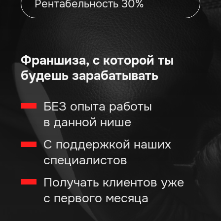
Открой бизнес
в нише
с минимальной
конкуренцией
На рынке нет очевидных лидеров
боксёрских клубов
Все верно, нет очевидных лидеров
на рынке боксёрских клубов.
У вас есть отличная возможность занять
нишу с минимальной конкуренцией,
растущим спросом и стать в ней лидером.