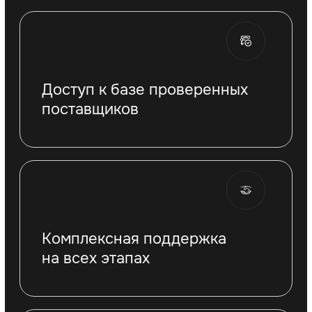
Дизайн
Готовый брендбук и дизайн-проект
помещения в красно-белых цветах с
незначительными доработками под
особенности помещения
Срок
от 2 недель до
открытия
3 месяцев
Стоимость
1 000 000 ₽
наших услуг на
открытие клуба
Чистая прибыль
от 300 000 ₽
в месяц
ПОЛУЧИТЬ БИЗНЕС-ПЛАН
Rocky
Дизайн
Готовый брендбук и дизайн-проект